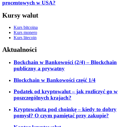
procentowych w USA?
Kursy walut
Kurs bitcoina
Kurs monero
Kurs litecoin
Aktualności
Bockchain w Bankowości (2/4) – Blockchain
publiczny a prywatny
Blockchain w Bankowości część 1/4
Podatek od kryptowalut – jak rozliczyć go w
poszczególnych krajach?
Kryptowaluta pod choinkę – kiedy to dobry
pomysł? O czym pamiętać przy zakupie?