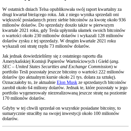
W ostatnich dniach Telsa opublikowała swój raport kwartalny za
drugi kwartał bieżącego roku. Jak z niego wynika sprzedali oni
większość posiadanych przez siebie bitcoinów za kwotę około 936
milionów dolarów. Do sprzedaży doszło także w pierwszym
kwartale 2021 roku, gdy Tesla upłynniła ułamek swoich bitcoinów
o wartości około 230 milionów dolarów i wykazali 128 milionów
dolarów zysku z tej sprzedaży. W drugim kwartale 2021 roku
wykazali oni stratę rzędu 73 milionów dolarów.
Jak jednak dowiedzieliśmy się z ostatniego raportu dla
Amerykańskiej Komisji Papierów Wartościowych i Giełd (
ang.
SEC – United States Securities and Exchange Commission
) w
portfolio Tesli pozostały jeszcze bitcoiny o wartości 222 milionów
dolarów (po aktualnym kursie około 21 tys. dolara za sztukę).
Oznaczałoby to, że aktualnie
Elon Musk
ze sprzedanych bitcoinów
zarobił około 64 miliony dolarów. Jednak te, które pozostały w jego
portfolio wygenerowały niezrealizowaną jeszcze stratę na poziomie
170 milionów dolarów.
Gdyby w tej chwili sprzedał on wszystkie posiadane bitcoiny, to
sumarycznie straciłby na swojej inwestycji około 100 milionów
dolarów.