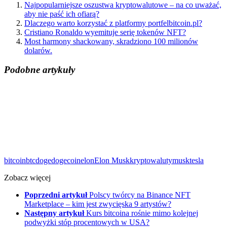
Najpopularniejsze oszustwa kryptowalutowe – na co uważać,
aby nie paść ich ofiarą?
Dlaczego warto korzystać z platformy portfelbitcoin.pl?
Cristiano Ronaldo wyemituje serię tokenów NFT?
Most harmony shackowany, skradziono 100 milionów
dolarów.
Podobne artykuły
bitcoin
btc
doge
dogecoin
elon
Elon Musk
kryptowaluty
musk
tesla
Zobacz więcej
Poprzedni artykuł
Polscy twórcy na Binance NFT
Marketplace – kim jest zwycięska 9 artystów?
Następny artykuł
Kurs bitcoina rośnie mimo kolejnej
podwyżki stóp procentowych w USA?