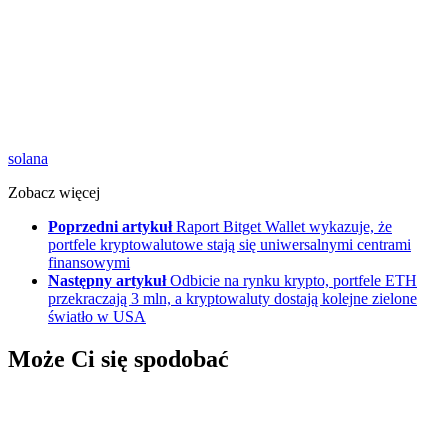
solana
Zobacz więcej
Poprzedni artykuł
Raport Bitget Wallet wykazuje, że
portfele kryptowalutowe stają się uniwersalnymi centrami
finansowymi
Następny artykuł
Odbicie na rynku krypto, portfele ETH
przekraczają 3 mln, a kryptowaluty dostają kolejne zielone
światło w USA
Może Ci się spodobać