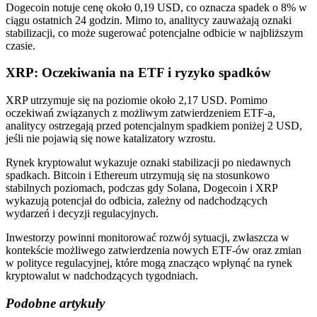
Dogecoin notuje cenę około 0,19 USD, co oznacza spadek o 8% w
ciągu ostatnich 24 godzin. Mimo to, analitycy zauważają oznaki
stabilizacji, co może sugerować potencjalne odbicie w najbliższym
czasie.
XRP: Oczekiwania na ETF i ryzyko spadków
XRP utrzymuje się na poziomie około 2,17 USD. Pomimo
oczekiwań związanych z możliwym zatwierdzeniem ETF-a,
analitycy ostrzegają przed potencjalnym spadkiem poniżej 2 USD,
jeśli nie pojawią się nowe katalizatory wzrostu.
Rynek kryptowalut wykazuje oznaki stabilizacji po niedawnych
spadkach. Bitcoin i Ethereum utrzymują się na stosunkowo
stabilnych poziomach, podczas gdy Solana, Dogecoin i XRP
wykazują potencjał do odbicia, zależny od nadchodzących
wydarzeń i decyzji regulacyjnych.
Inwestorzy powinni monitorować rozwój sytuacji, zwłaszcza w
kontekście możliwego zatwierdzenia nowych ETF-ów oraz zmian
w polityce regulacyjnej, które mogą znacząco wpłynąć na rynek
kryptowalut w nadchodzących tygodniach.
Podobne artykuły