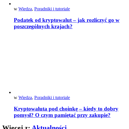
w
Wiedza
,
Poradniki i tutoriale
Podatek od kryptowalut – jak rozliczyć go w
poszczególnych krajach?
w
Wiedza
,
Poradniki i tutoriale
Kryptowaluta pod choinkę – kiedy to dobry
pomysł? O czym pamiętać przy zakupie?
Więcej z:
Aktualności