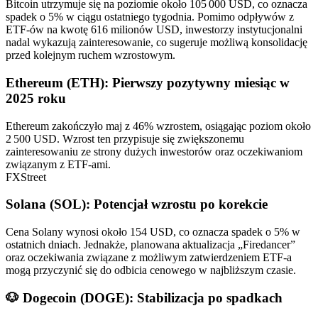
Bitcoin utrzymuje się na poziomie około 105 000 USD, co oznacza
spadek o 5% w ciągu ostatniego tygodnia. Pomimo odpływów z
ETF-ów na kwotę 616 milionów USD, inwestorzy instytucjonalni
nadal wykazują zainteresowanie, co sugeruje możliwą konsolidację
przed kolejnym ruchem wzrostowym.
Ethereum (ETH): Pierwszy pozytywny miesiąc w
2025 roku
Ethereum zakończyło maj z 46% wzrostem, osiągając poziom około
2 500 USD. Wzrost ten przypisuje się zwiększonemu
zainteresowaniu ze strony dużych inwestorów oraz oczekiwaniom
związanym z ETF-ami.
FXStreet
Solana (SOL): Potencjał wzrostu po korekcie
Cena Solany wynosi około 154 USD, co oznacza spadek o 5% w
ostatnich dniach. Jednakże, planowana aktualizacja „Firedancer”
oraz oczekiwania związane z możliwym zatwierdzeniem ETF-a
mogą przyczynić się do odbicia cenowego w najbliższym czasie.
🐶 Dogecoin (DOGE): Stabilizacja po spadkach