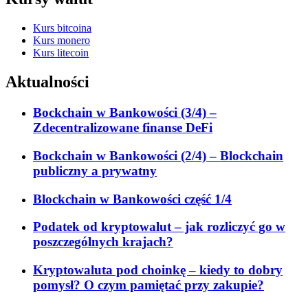
Kurs bitcoina
Kurs monero
Kurs litecoin
Aktualności
Bockchain w Bankowości (3/4) –
Zdecentralizowane finanse DeFi
Bockchain w Bankowości (2/4) – Blockchain
publiczny a prywatny
Blockchain w Bankowości część 1/4
Podatek od kryptowalut – jak rozliczyć go w
poszczególnych krajach?
Kryptowaluta pod choinkę – kiedy to dobry
pomysł? O czym pamiętać przy zakupie?