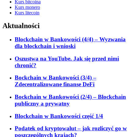
Kurs bitcoina
Kurs monero
Kurs litecoin
Aktualności
Blockchain w Bankowości (4/4) – Wyzwania
dla blockchain i wnioski
Oszustwa na YouTube. Jak się przed nimi
chronić?
Bockchain w Bankowości (3/4) –
Zdecentralizowane finanse DeFi
Bockchain w Bankowości (2/4) – Blockchain
publiczny a prywatny
Blockchain w Bankowości część 1/4
Podatek od kryptowalut – jak rozliczyć go w
poszczególnych krajach?