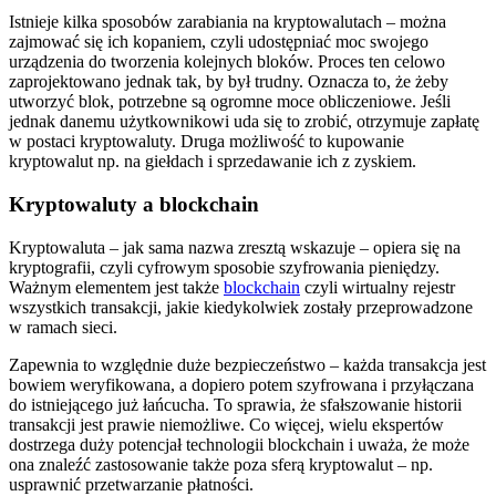
Istnieje kilka sposobów zarabiania na kryptowalutach – można
zajmować się ich kopaniem, czyli udostępniać moc swojego
urządzenia do tworzenia kolejnych bloków. Proces ten celowo
zaprojektowano jednak tak, by był trudny. Oznacza to, że żeby
utworzyć blok, potrzebne są ogromne moce obliczeniowe. Jeśli
jednak danemu użytkownikowi uda się to zrobić, otrzymuje zapłatę
w postaci kryptowaluty. Druga możliwość to kupowanie
kryptowalut np. na giełdach i sprzedawanie ich z zyskiem.
Kryptowaluty a blockchain
Kryptowaluta – jak sama nazwa zresztą wskazuje – opiera się na
kryptografii, czyli cyfrowym sposobie szyfrowania pieniędzy.
Ważnym elementem jest także
blockchain
czyli wirtualny rejestr
wszystkich transakcji, jakie kiedykolwiek zostały przeprowadzone
w ramach sieci.
Zapewnia to względnie duże bezpieczeństwo – każda transakcja jest
bowiem weryfikowana, a dopiero potem szyfrowana i przyłączana
do istniejącego już łańcucha. To sprawia, że sfałszowanie historii
transakcji jest prawie niemożliwe. Co więcej, wielu ekspertów
dostrzega duży potencjał technologii blockchain i uważa, że może
ona znaleźć zastosowanie także poza sferą kryptowalut – np.
usprawnić przetwarzanie płatności.