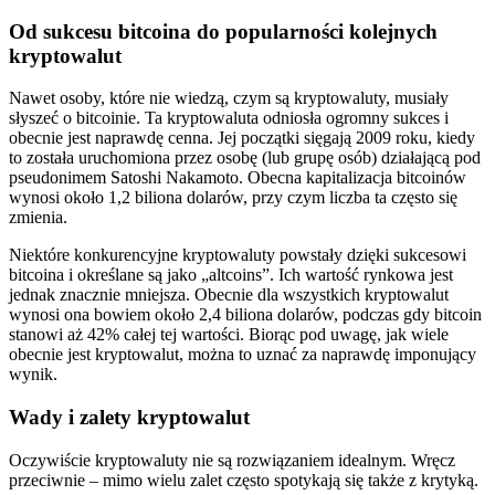
Od sukcesu bitcoina do popularności kolejnych
kryptowalut
Nawet osoby, które nie wiedzą, czym są kryptowaluty, musiały
słyszeć o bitcoinie. Ta kryptowaluta odniosła ogromny sukces i
obecnie jest naprawdę cenna. Jej początki sięgają 2009 roku, kiedy
to została uruchomiona przez osobę (lub grupę osób) działającą pod
pseudonimem Satoshi Nakamoto. Obecna kapitalizacja bitcoinów
wynosi około 1,2 biliona dolarów, przy czym liczba ta często się
zmienia.
Niektóre konkurencyjne kryptowaluty powstały dzięki sukcesowi
bitcoina i określane są jako „altcoins”. Ich wartość rynkowa jest
jednak znacznie mniejsza. Obecnie dla wszystkich kryptowalut
wynosi ona bowiem około 2,4 biliona dolarów, podczas gdy bitcoin
stanowi aż 42% całej tej wartości. Biorąc pod uwagę, jak wiele
obecnie jest kryptowalut, można to uznać za naprawdę imponujący
wynik.
Wady i zalety kryptowalut
Oczywiście kryptowaluty nie są rozwiązaniem idealnym. Wręcz
przeciwnie – mimo wielu zalet często spotykają się także z krytyką.