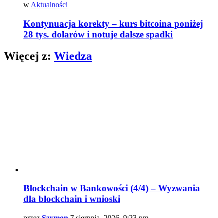
w
Aktualności
Kontynuacja korekty – kurs bitcoina poniżej
28 tys. dolarów i notuje dalsze spadki
Więcej z:
Wiedza
Blockchain w Bankowości (4/4) – Wyzwania
dla blockchain i wnioski
przez
Szymon
7 sierpnia, 2026, 9:23 pm