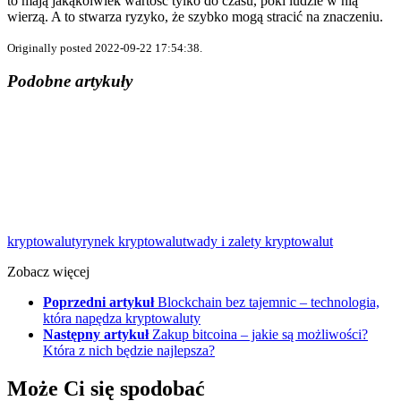
to mają jakąkolwiek wartość tylko do czasu, póki ludzie w nią
wierzą. A to stwarza ryzyko, że szybko mogą stracić na znaczeniu.
Originally posted 2022-09-22 17:54:38.
Podobne artykuły
kryptowaluty
rynek kryptowalut
wady i zalety kryptowalut
Zobacz więcej
Poprzedni artykuł
Blockchain bez tajemnic – technologia,
która napędza kryptowaluty
Następny artykuł
Zakup bitcoina – jakie są możliwości?
Która z nich będzie najlepsza?
Może Ci się spodobać