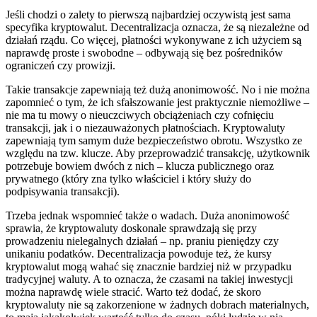
Jeśli chodzi o zalety to pierwszą najbardziej oczywistą jest sama
specyfika kryptowalut. Decentralizacja oznacza, że są niezależne od
działań rządu. Co więcej, płatności wykonywane z ich użyciem są
naprawdę proste i swobodne – odbywają się bez pośredników
ograniczeń czy prowizji.
Takie transakcje zapewniają też dużą anonimowość. No i nie można
zapomnieć o tym, że ich sfałszowanie jest praktycznie niemożliwe –
nie ma tu mowy o nieuczciwych obciążeniach czy cofnięciu
transakcji, jak i o niezauważonych płatnościach. Kryptowaluty
zapewniają tym samym duże bezpieczeństwo obrotu. Wszystko ze
względu na tzw. klucze. Aby przeprowadzić transakcję, użytkownik
potrzebuje bowiem dwóch z nich – klucza publicznego oraz
prywatnego (który zna tylko właściciel i który służy do
podpisywania transakcji).
Trzeba jednak wspomnieć także o wadach. Duża anonimowość
sprawia, że kryptowaluty doskonale sprawdzają się przy
prowadzeniu nielegalnych działań – np. praniu pieniędzy czy
unikaniu podatków. Decentralizacja powoduje też, że kursy
kryptowalut mogą wahać się znacznie bardziej niż w przypadku
tradycyjnej waluty. A to oznacza, że czasami na takiej inwestycji
można naprawdę wiele stracić. Warto też dodać, że skoro
kryptowaluty nie są zakorzenione w żadnych dobrach materialnych,